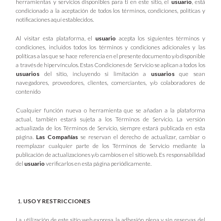
herramientas y servicios disponibles para ti en este sitio, el
usuario
, está
condicionado a la aceptación de todos los términos, condiciones, políticas y
notificaciones aquí establecidos.
Al visitar esta plataforma, el
usuario
acepta los siguientes términos y
condiciones, incluidos todos los términos y condiciones adicionales y las
políticas a las que se hace referencia en el presente documento y/o disponible
a través de hipervínculos. Estas Condiciones de Servicio se aplican a todos los
usuarios
del sitio, incluyendo si limitación a
usuarios
que sean
navegadores, proveedores, clientes, comerciantes, y/o colaboradores de
contenido
Cualquier función nueva o herramienta que se añadan a la plataforma
actual, también estará sujeta a los Términos de Servicio. La versión
actualizada de los Términos de Servicio, siempre estará publicada en esta
página.
Las Compañías
se reservan el derecho de actualizar, cambiar o
reemplazar cualquier parte de los Términos de Servicio mediante la
publicación de actualizaciones y/o cambios en el sitio web. Es responsabilidad
del
usuario
verificarlos en esta página periódicamente.
USO Y RESTRICCIONES
La utilización de este sitio web expresa la adhesión plena y sin reservas del