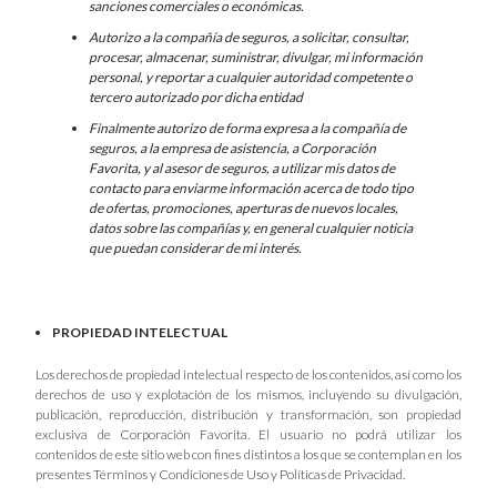
sanciones comerciales o económicas.
Autorizo a la compañía de seguros, a solicitar, consultar,
procesar, almacenar, suministrar, divulgar, mi información
personal, y reportar a cualquier autoridad competente o
tercero autorizado por dicha entidad
Finalmente autorizo de forma expresa a la compañía de
seguros, a la empresa de asistencia, a Corporación
Favorita, y al asesor de seguros, a utilizar mis datos de
contacto para enviarme información acerca de todo tipo
de ofertas, promociones, aperturas de nuevos locales,
datos sobre las compañías y, en general cualquier noticia
que puedan considerar de mi interés.
PROPIEDAD INTELECTUAL
Los derechos de propiedad intelectual respecto de los contenidos, así como los
derechos de uso y explotación de los mismos, incluyendo su divulgación,
publicación, reproducción, distribución y transformación, son propiedad
exclusiva de Corporación Favorita. El usuario no podrá utilizar los
contenidos de este sitio web con fines distintos a los que se contemplan en los
presentes Términos y Condiciones de Uso y Políticas de Privacidad.