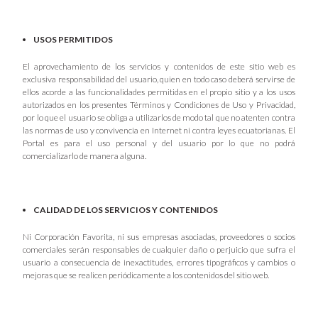
USOS PERMITIDOS
El aprovechamiento de los servicios y contenidos de este sitio web es
exclusiva responsabilidad del usuario, quien en todo caso deberá servirse de
ellos acorde a las funcionalidades permitidas en el propio sitio y a los usos
autorizados en los presentes Términos y Condiciones de Uso y Privacidad,
por lo que el usuario se obliga a utilizarlos de modo tal que no atenten contra
las normas de uso y convivencia en Internet ni contra leyes ecuatorianas. El
Portal es para el uso personal y del usuario por lo que no podrá
comercializarlo de manera alguna.
CALIDAD DE LOS SERVICIOS Y CONTENIDOS
Ni Corporación Favorita, ni sus empresas asociadas, proveedores o socios
comerciales serán responsables de cualquier daño o perjuicio que sufra el
usuario a consecuencia de inexactitudes, errores tipográficos y cambios o
mejoras que se realicen periódicamente a los contenidos del sitio web.