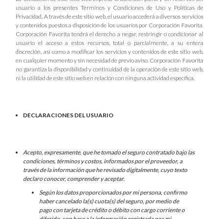
usuario a los presentes Términos y Condiciones de Uso y Políticas de
Privacidad. A través de este sitio web, el usuario accederá a diversos servicios
y contenidos puestos a disposición de los usuarios por Corporación Favorita.
Corporación Favorita tendrá el derecho a negar, restringir o condicionar al
usuario el acceso a estos recursos, total o parcialmente, a su entera
discreción, así como a modificar los servicios y contenidos de este sitio web,
en cualquier momento y sin necesidad de previo aviso. Corporación Favorita
no garantiza la disponibilidad y continuidad de la operación de este sitio web,
ni la utilidad de este sitio web en relación con ninguna actividad específica.
DECLARACIONES DEL USUARIO
Acepto, expresamente, que he tomado el seguro contratado bajo las
condiciones, términos y costos, informados por el proveedor, a
través de la información que he revisado digitalmente, cuyo texto
declaro conocer, comprender y aceptar.
Según los datos proporcionados por mi persona, confirmo
haber cancelado la(s) cuota(s) del seguro, por medio de
pago con tarjeta de crédito o débito con cargo corriente o
diferido, con base a la información registrada por mi