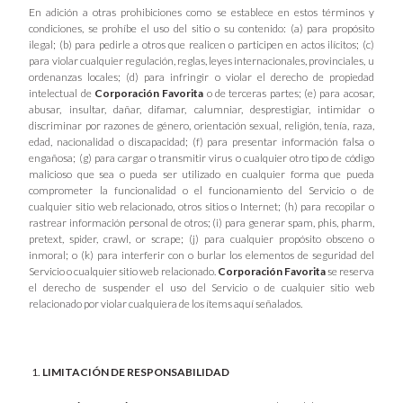
En adición a otras prohibiciones como se establece en estos términos y
condiciones, se prohíbe el uso del sitio o su contenido: (a) para propósito
ilegal; (b) para pedirle a otros que realicen o participen en actos ilícitos; (c)
para violar cualquier regulación, reglas, leyes internacionales, provinciales, u
ordenanzas locales; (d) para infringir o violar el derecho de propiedad
intelectual de
Corporación Favorita
o de terceras partes; (e) para acosar,
abusar, insultar, dañar, difamar, calumniar, desprestigiar, intimidar o
discriminar por razones de género, orientación sexual, religión, tenía, raza,
edad, nacionalidad o discapacidad; (f) para presentar información falsa o
engañosa; (g) para cargar o transmitir virus o cualquier otro tipo de código
malicioso que sea o pueda ser utilizado en cualquier forma que pueda
comprometer la funcionalidad o el funcionamiento del Servicio o de
cualquier sitio web relacionado, otros sitios o Internet; (h) para recopilar o
rastrear información personal de otros; (i) para generar spam, phis, pharm,
pretext, spider, crawl, or scrape; (j) para cualquier propósito obsceno o
inmoral; o (k) para interferir con o burlar los elementos de seguridad del
Servicio o cualquier sitio web relacionado.
Corporación Favorita
se reserva
el derecho de suspender el uso del Servicio o de cualquier sitio web
relacionado por violar cualquiera de los ítems aquí señalados.
LIMITACIÓN DE RESPONSABILIDAD