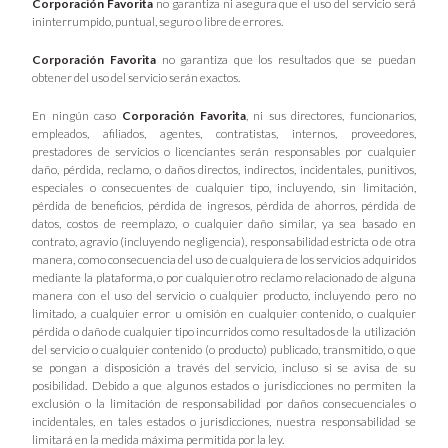
Corporación Favorita
no garantiza ni asegura que el uso del servicio será
ininterrumpido, puntual, seguro o libre de errores.
Corporación Favorita
no garantiza que los resultados que se puedan
obtener del uso del servicio serán exactos.
En ningún caso
Corporación Favorita
, ni sus directores, funcionarios,
empleados, afiliados, agentes, contratistas, internos, proveedores,
prestadores de servicios o licenciantes serán responsables por cualquier
daño, pérdida, reclamo, o daños directos, indirectos, incidentales, punitivos,
especiales o consecuentes de cualquier tipo, incluyendo, sin limitación,
pérdida de beneficios, pérdida de ingresos, pérdida de ahorros, pérdida de
datos, costos de reemplazo, o cualquier daño similar, ya sea basado en
contrato, agravio (incluyendo negligencia), responsabilidad estricta o de otra
manera, como consecuencia del uso de cualquiera de los servicios adquiridos
mediante la plataforma, o por cualquier otro reclamo relacionado de alguna
manera con el uso del servicio o cualquier producto, incluyendo pero no
limitado, a cualquier error u omisión en cualquier contenido, o cualquier
pérdida o daño de cualquier tipo incurridos como resultados de la utilización
del servicio o cualquier contenido (o producto) publicado, transmitido, o que
se pongan a disposición a través del servicio, incluso si se avisa de su
posibilidad. Debido a que algunos estados o jurisdicciones no permiten la
exclusión o la limitación de responsabilidad por daños consecuenciales o
incidentales, en tales estados o jurisdicciones, nuestra responsabilidad se
limitará en la medida máxima permitida por la ley.