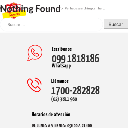
Nothing Found
Skip
It seems we can’t find what you’re looking for. Perhaps searching can help.
to
content
Buscar:
Escríbenos
099 1818186
Whatsapp
Llámanos
1700-282828
(02) 3811 960
Horarios de atención
DE LUNES A VIERNES: 09H00 A 21H00